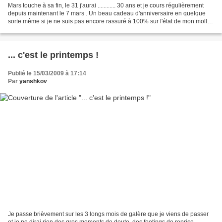
Mars touche à sa fin, le 31 j'aurai ............ 30 ans et je cours régulièrement
depuis maintenant le 7 mars . Un beau cadeau d'anniversaire en quelque
sorte même si je ne suis pas encore rassuré à 100% sur l'état de mon mollet
. Toujours quelques sensations...
... c'est le printemps !
Publié le 15/03/2009 à 17:14
Par
yanshkov
Je passe brièvement sur les 3 longs mois de galère que je viens de passer
et je ne dirai rien des gros moments de doute, des footings de reprise