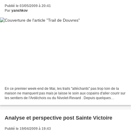
Publié le 03/05/2009 à 20:41
Par
yanshkov
En ce premier week-end de Mai, les trails "alléchants" pas trop loin de la
maison ne manquent pas mais je laisse le soin aux copains d'aller courir sur
les sentiers de l'Ardéchois ou du Nivolet-Revard . Depuis quelques
semaines je travaille pas mal la...
Analyse et perspective post Sainte Victoire
Publié le 19/04/2009 à 19:43