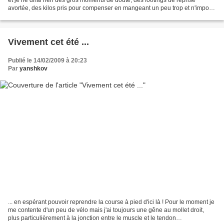
avortée, des kilos pris pour compenser en mangeant un peu trop et n'importe
quoi, des mauvaises sensations...
Vivement cet été ...
Publié le 14/02/2009 à 20:23
Par
yanshkov
... en espérant pouvoir reprendre la course à pied d'ici là ! Pour le moment je
me contente d'un peu de vélo mais j'ai toujours une gêne au mollet droit,
plus particulièrement à la jonction entre le muscle et le tendon