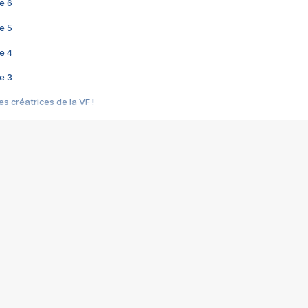
e 6
e 5
e 4
e 3
s créatrices de la VF !
e 2
e 1
e Mektoub My Love arrive enfin ! Rencontre avec Shaïn Boumedine et Sal
i : après Toni en famille
elle réalise le bouleversant Dites lui que je l'aime
ais ! Rencontre autour de Vie privée de Rebecca Zlotowski
 de Marguerite, Grave... Rencontre avec Ella Rumpf
 Les Rêveurs, un film intime sur la santé mentale