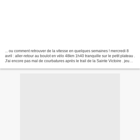
... ou comment retrouver de la vitesse en quelques semaines ! mercredi 8
avril : aller-retour au boulot en vélo 48km 1h40 tranquille sur le petit plateau .
J'ai encore pas mal de courbatures après le trail de la Sainte Victoire . jeudi
9 avril : aller-retour...