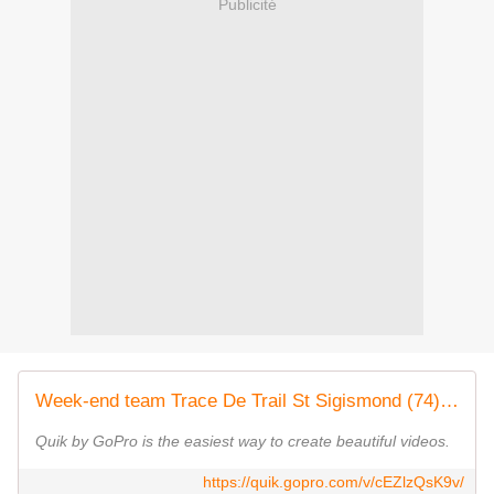
Publicité
Week-end team Trace De Trail St Sigismond (74) janvier 2018
Quik by GoPro is the easiest way to create beautiful videos.
https://quik.gopro.com/v/cEZlzQsK9v/