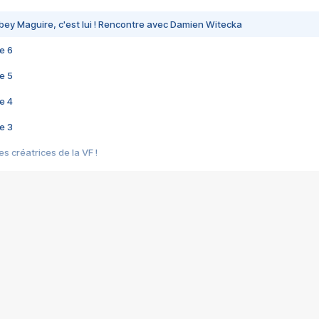
bey Maguire, c'est lui ! Rencontre avec Damien Witecka
e 6
e 5
e 4
e 3
s créatrices de la VF !
e 2
e 1
e Mektoub My Love arrive enfin ! Rencontre avec Shaïn Boumedine et Sal
i : après Toni en famille
elle réalise le bouleversant Dites lui que je l'aime
ais ! Rencontre autour de Vie privée de Rebecca Zlotowski