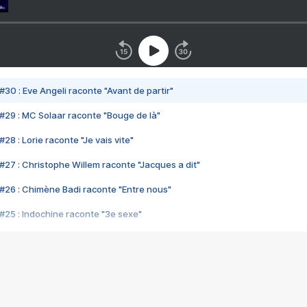
#30 : Eve Angeli raconte "Avant de partir"
#29 : MC Solaar raconte "Bouge de là"
28 : Lorie raconte "Je vais vite"
#27 : Christophe Willem raconte "Jacques a dit"
#26 : Chimène Badi raconte "Entre nous"
#25 : Indochine raconte "3e sexe"
#24 : Zaho raconte "C'est chelou"
#23 : Patrick Bruel raconte "Au café des délices"
#22 : Kyo raconte "Le chemin"