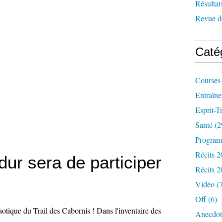
Résultat
Revue d
Caté
Courses
Entraîn
Esprit-Tr
Santé
(2
Progra
Récits 
dur sera de participer
Récits 
Vidéo
(7
Off
(6)
otique du Trail des Cabornis ! Dans l'inventaire des
Anecdot