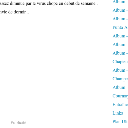
Album -
s assez diminué par le virus chopé en début de semaine .
Album -
nvie de dormir...
Album -
Punta-A
Album -
Album - 
Album -
Chapieu
Album -
Champe
Album -
Courma
Entraîn
Links
Plan Ult
Publicité