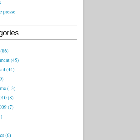
s
e presse
gories
(86)
ement
(45)
ail
(44)
9)
mme
(13)
2010
(8)
2009
(7)
)
es
(6)