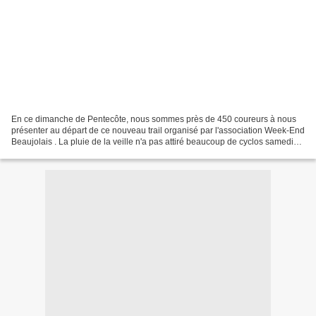
En ce dimanche de Pentecôte, nous sommes près de 450 coureurs à nous
présenter au départ de ce nouveau trail organisé par l'association Week-End
Beaujolais . La pluie de la veille n'a pas attiré beaucoup de cyclos samedi
sur les pentes du col du Fût d'Avenas...