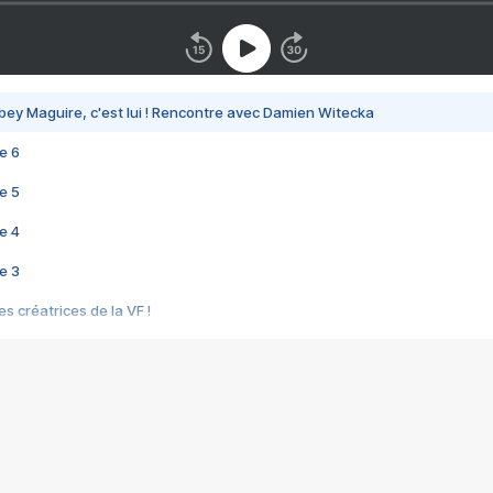
bey Maguire, c'est lui ! Rencontre avec Damien Witecka
e 6
e 5
e 4
e 3
s créatrices de la VF !
e 2
e 1
e Mektoub My Love arrive enfin ! Rencontre avec Shaïn Boumedine et Sal
i : après Toni en famille