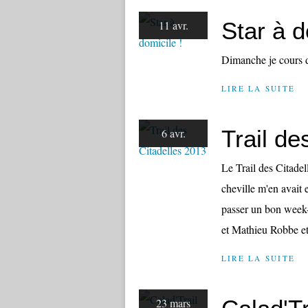
Star à d
11 avr.
Dimanche je cours da
LIRE LA SUITE
Trail de
6 avr.
Le Trail des Citadel
cheville m'en avait
passer un bon week-e
et Mathieu Robbe et 
LIRE LA SUITE
23 mars