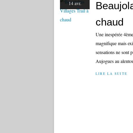
Beaujola
14 avr.
chaud
Une inespérée 4ème
magnifique mais exi
sensations ne sont 
Aujogues au alentou
LIRE LA SUITE