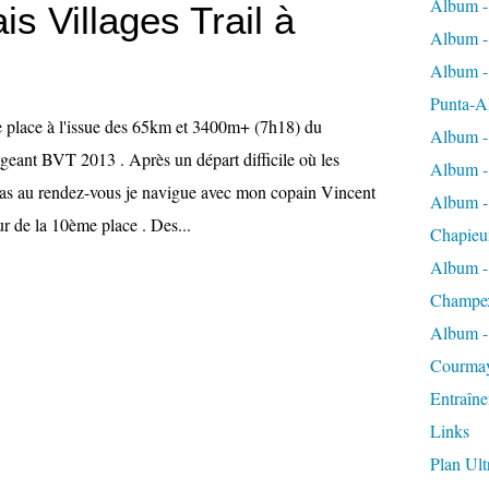
Album -
is Villages Trail à
Album -
Album -
Punta-A
 place à l'issue des 65km et 3400m+ (7h18) du
Album -
geant BVT 2013 . Après un départ difficile où les
Album - 
pas au rendez-vous je navigue avec mon copain Vincent
Album -
r de la 10ème place . Des...
Chapieu
Album -
Champe
Album -
Courma
Entraîn
Links
Plan Ult