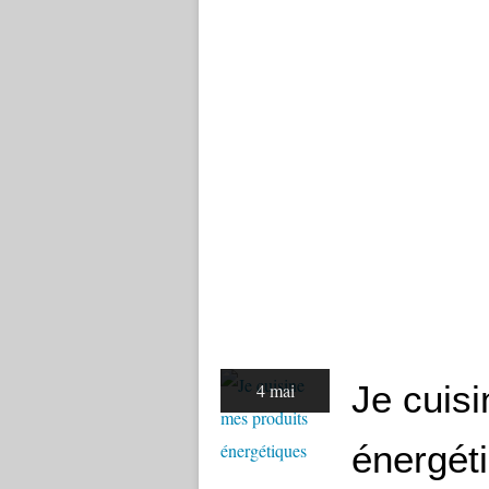
Je cuis
4 mai
énergét