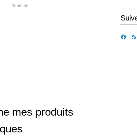
Publicité
Suiv
ine mes produits
iques