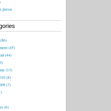
s
e presse
gories
(86)
ement
(45)
ail
(44)
9)
mme
(13)
2010
(8)
2009
(7)
)
es
(6)